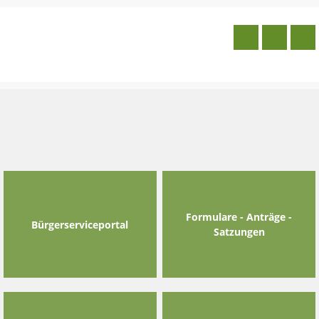
Skip
to
content
Formulare - Anträge -
Bürgerserviceportal
Satzungen