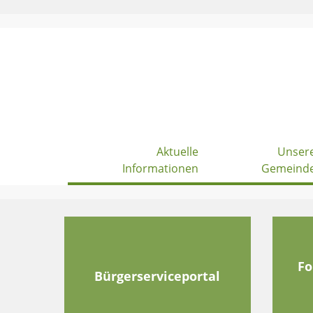
Skip
to
content
Aktuelle
Unser
Informationen
Gemeind
Fo
Bürgerserviceportal