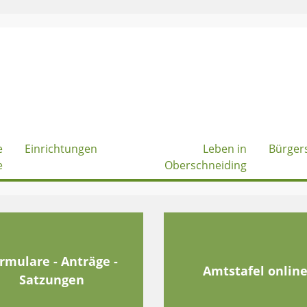
e
Einrichtungen
Leben in
Bürger
e
Oberschneiding
rmulare - Anträge -
Amtstafel onlin
Satzungen