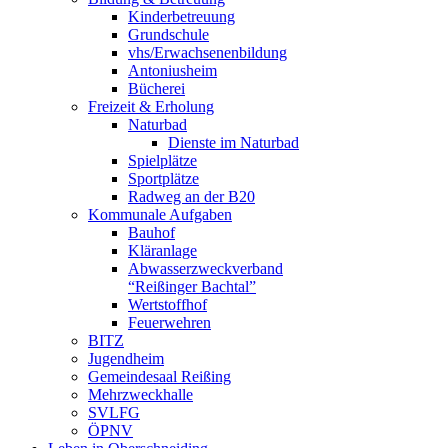
Kinderbetreuung
Grundschule
vhs/Erwachsenenbildung
Antoniusheim
Bücherei
Freizeit & Erholung
Naturbad
Dienste im Naturbad
Spielplätze
Sportplätze
Radweg an der B20
Kommunale Aufgaben
Bauhof
Kläranlage
Abwasserzweckverband
“Reißinger Bachtal”
Wertstoffhof
Feuerwehren
BITZ
Jugendheim
Gemeindesaal Reißing
Mehrzweckhalle
SVLFG
ÖPNV