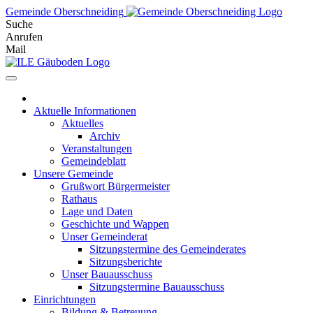
Skip
Gemeinde Oberschneiding
to
Suche
content
Anrufen
Mail
Aktuelle Informationen
Aktuelles
Archiv
Veranstaltungen
Gemeindeblatt
Unsere Gemeinde
Grußwort Bürgermeister
Rathaus
Lage und Daten
Geschichte und Wappen
Unser Gemeinderat
Sitzungstermine des Gemeinderates
Sitzungsberichte
Unser Bauausschuss
Sitzungstermine Bauausschuss
Einrichtungen
Bildung & Betreuung