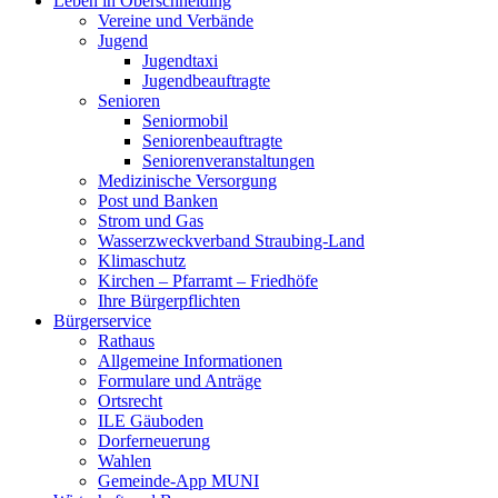
Leben in Oberschneiding
Vereine und Verbände
Jugend
Jugendtaxi
Jugendbeauftragte
Senioren
Seniormobil
Seniorenbeauftragte
Seniorenveranstaltungen
Medizinische Versorgung
Post und Banken
Strom und Gas
Wasserzweckverband Straubing-Land
Klimaschutz
Kirchen – Pfarramt – Friedhöfe
Ihre Bürgerpflichten
Bürgerservice
Rathaus
Allgemeine Informationen
Formulare und Anträge
Ortsrecht
ILE Gäuboden
Dorferneuerung
Wahlen
Gemeinde-App MUNI