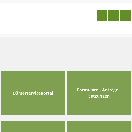
Skip
to
content
Formulare - Anträge -
Bürgerserviceportal
Satzungen