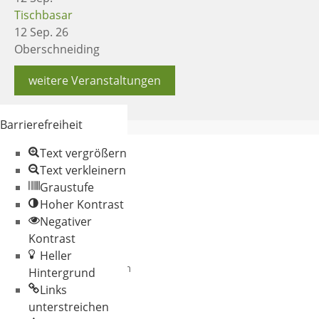
Tischbasar
12 Sep. 26
Oberschneiding
weitere Veranstaltungen
Barrierefreiheit
Text vergrößern
Text verkleinern
Graustufe
Hoher Kontrast
Negativer
© 2026 Gemeinde
Kontrast
Oberschneiding
Heller
Datenschutz
Impressum
Hintergrund
Links
unterstreichen