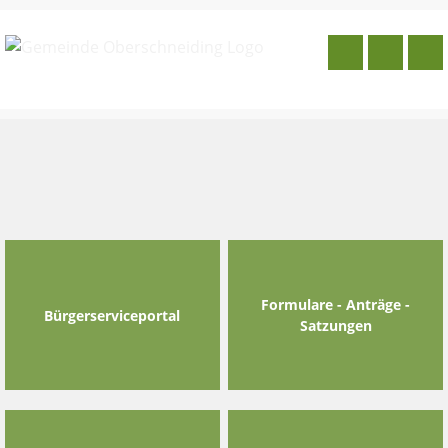
Skip
to
content
Formulare - Anträge -
Bürgerserviceportal
Satzungen