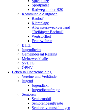
Spielplätze
Sportplätze
Radweg an der B20
Kommunale Aufgaben
Bauhof
Kläranlage
Abwasserzweckverband
“Reißinger Bachtal”
Wertstoffhof
Feuerwehren
BITZ
Jugendheim
Gemeindesaal Reißing
Mehrzweckhalle
SVLFG
ÖPNV
Leben in Oberschneiding
Vereine und Verbände
Jugend
Jugendtaxi
Jugendbeauftragte
Senioren
Seniormobil
Seniorenbeauftragte
Seniorenveranstaltungen