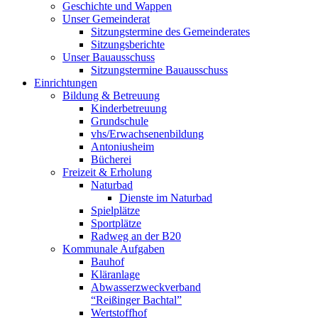
Geschichte und Wappen
Unser Gemeinderat
Sitzungstermine des Gemeinderates
Sitzungsberichte
Unser Bauausschuss
Sitzungstermine Bauausschuss
Einrichtungen
Bildung & Betreuung
Kinderbetreuung
Grundschule
vhs/Erwachsenenbildung
Antoniusheim
Bücherei
Freizeit & Erholung
Naturbad
Dienste im Naturbad
Spielplätze
Sportplätze
Radweg an der B20
Kommunale Aufgaben
Bauhof
Kläranlage
Abwasserzweckverband
“Reißinger Bachtal”
Wertstoffhof