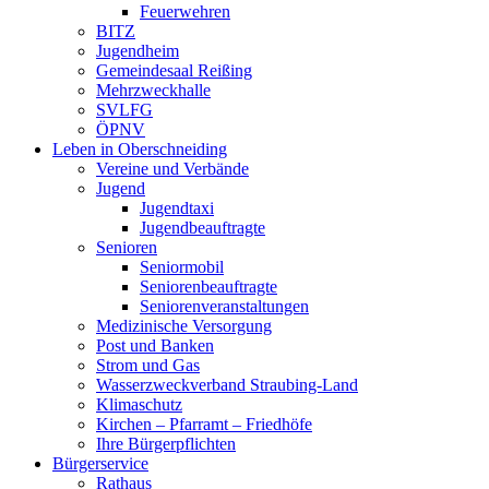
Feuerwehren
BITZ
Jugendheim
Gemeindesaal Reißing
Mehrzweckhalle
SVLFG
ÖPNV
Leben in Oberschneiding
Vereine und Verbände
Jugend
Jugendtaxi
Jugendbeauftragte
Senioren
Seniormobil
Seniorenbeauftragte
Seniorenveranstaltungen
Medizinische Versorgung
Post und Banken
Strom und Gas
Wasserzweckverband Straubing-Land
Klimaschutz
Kirchen – Pfarramt – Friedhöfe
Ihre Bürgerpflichten
Bürgerservice
Rathaus