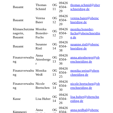
09426
Thomas
OG
thomas.schmid@ober
Bauamt
8504-
Schmid
11
schneiding.de
29
09426
Verena
OG
verena.baier@obersc
Bauamt
8504-
Baier
12
hneiding.de
20
Klimaschutzma
Monika
09426
monika.boneder-
OG
nagerin,
Boneder-
8504-
fuchs@oberschneidin
12
Bauamt
Fuchs
23
g.de
09426
Susanne
OG
susanne.ristl@obersc
Bauamt
8504-
Ristl
14
hneiding.de
38
Anna
09426
Finanzverwaltu
OG
anna.attenberger@ob
Attenberge
8504-
ng
13
erschneiding.de
r
36
09426
Finanzverwaltu
Monika
OG
monika.weiss@obers
8504-
ng
Weiß
13
chneiding.de
25
09426
Finanzverwaltu
Nicole
OG
nicole.beetschen@ob
8504-
ng
Beetschen
14
erschneiding.de
30
09426
OG
lisa.huber@oberschn
Kasse
Lisa Huber
8504-
14
eiding.de
26
09426
Anna
OG
anna.nedbal@obersc
Kämmerei
8504-