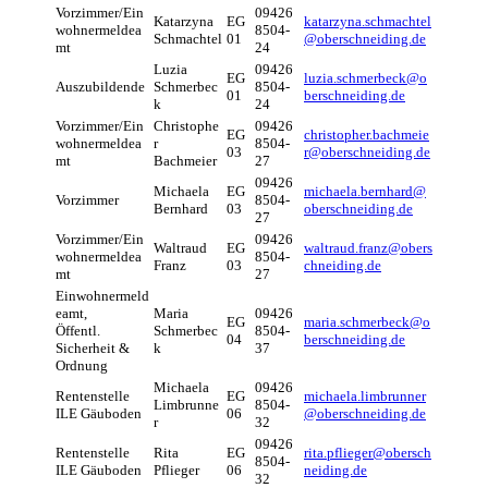
Vorzimmer/Ein
09426
Katarzyna
EG
katarzyna.schmachtel
wohnermeldea
8504-
Schmachtel
01
@oberschneiding.de
mt
24
Luzia
09426
EG
luzia.schmerbeck@o
Auszubildende
Schmerbec
8504-
01
berschneiding.de
k
24
Vorzimmer/Ein
Christophe
09426
EG
christopher.bachmeie
wohnermeldea
r
8504-
03
r@oberschneiding.
de
mt
Bachmeier
27
09426
Michaela
EG
michaela.bernhard@
Vorzimmer
8504-
Bernhard
03
oberschneiding.de
27
Vorzimmer/Ein
09426
Waltraud
EG
waltraud.franz@obers
wohnermeldea
8504-
Franz
03
chneiding.de
mt
27
Einwohnermeld
eamt,
Maria
09426
EG
maria.schmerbeck@o
Öffentl.
Schmerbec
8504-
04
berschneiding.de
Sicherheit &
k
37
Ordnung
Michaela
09426
Rentenstelle
EG
michaela.limbrunner
Limbrunne
8504-
ILE Gäuboden
06
@oberschneiding.de
r
32
09426
Rentenstelle
Rita
EG
rita.pflieger@obersch
8504-
ILE Gäuboden
Pflieger
06
neiding.de
32