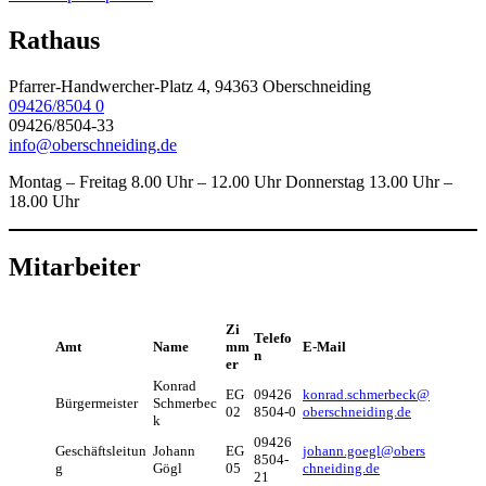
Rathaus
Pfarrer-Handwercher-Platz 4, 94363 Oberschneiding
09426/8504 0
09426/8504-33
info@oberschneiding.de
Montag – Freitag 8.00 Uhr – 12.00 Uhr Donnerstag 13.00 Uhr –
18.00 Uhr
Mitarbeiter
Zi
Telefo
Amt
Name
mm
E-Mail
n
er
Konrad
EG
09426
konrad.schmerbeck@
Bürgermeister
Schmerbec
02
8504-0
oberschneiding.de
k
09426
Geschäftsleitun
Johann
EG
johann.goegl@obers
8504-
g
Gögl
05
chneiding.de
21