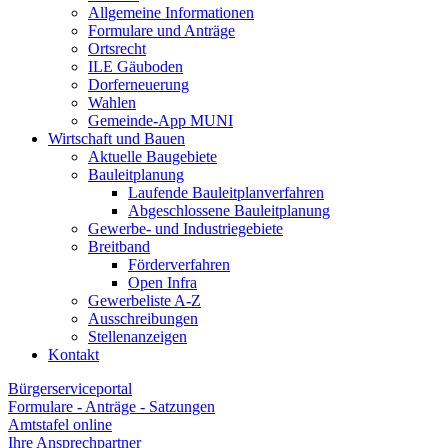
Allgemeine Informationen
Formulare und Anträge
Ortsrecht
ILE Gäuboden
Dorferneuerung
Wahlen
Gemeinde-App MUNI
Wirtschaft und Bauen
Aktuelle Baugebiete
Bauleitplanung
Laufende Bauleitplanverfahren
Abgeschlossene Bauleitplanung
Gewerbe- und Industriegebiete
Breitband
Förderverfahren
Open Infra
Gewerbeliste A-Z
Ausschreibungen
Stellenanzeigen
Kontakt
Bürgerserviceportal
Formulare - Anträge - Satzungen
Amtstafel online
Ihre Ansprechpartner