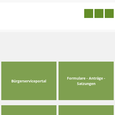
Skip
to
content
Formulare - Anträge -
Bürgerserviceportal
Satzungen