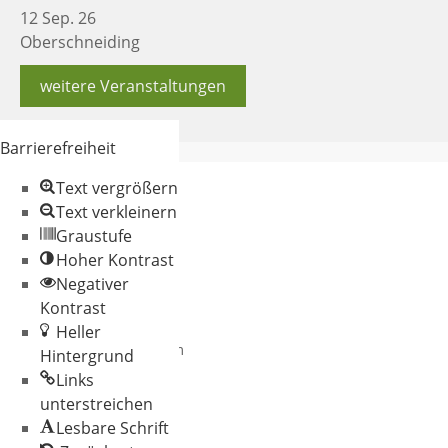
12 Sep. 26
Oberschneiding
weitere Veranstaltungen
Barrierefreiheit
Text vergrößern
Text verkleinern
Graustufe
Hoher Kontrast
Negativer
© 2026 Gemeinde
Kontrast
Oberschneiding
Heller
Datenschutz
Impressum
Hintergrund
Links
unterstreichen
Lesbare Schrift