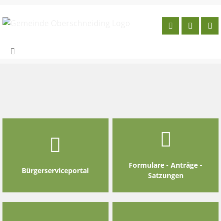
Skip
to
content
Formulare - Anträge -
Bürgerserviceportal
Satzungen