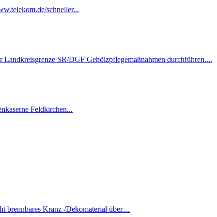
w.telekom.de/schneller...
d der Landkreisgrenze SR/DGF Gehölzpflegemaßnahmen durchführen....
nkaserne Feldkirchen...
t brennbares Kranz-/Dekomaterial über....