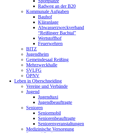
Sportplätze
Radweg an der B20
Kommunale Aufgaben
Bauhof
Kläranlage
Abwasserzweckverband
“Reißinger Bachtal”
Wertstoffhof
Feuerwehren
BITZ
Jugendheim
Gemeindesaal Reißing
Mehrzweckhalle
SVLFG
ÖPNV
Leben in Oberschneiding
Vereine und Verbände
Jugend
Jugendtaxi
Jugendbeauftragte
Senioren
Seniormobil
Seniorenbeauftragte
Seniorenveranstaltungen
Medizinische Versorgung