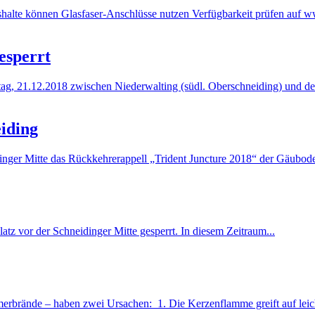
alte können Glasfaser-Anschlüsse nutzen Verfügbarkeit prüfen auf ww
esperrt
reitag, 21.12.2018 zwischen Niederwalting (südl. Oberschneiding) un
iding
nger Mitte das Rückkehrerappell „Trident Juncture 2018“ der Gäubode
tz vor der Schneidinger Mitte gesperrt. In diesem Zeitraum...
rbrände – haben zwei Ursachen: 1. Die Kerzenflamme greift auf leich