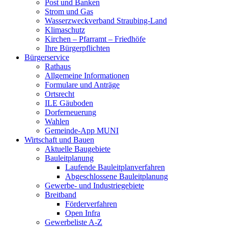
Post und Banken
Strom und Gas
Wasserzweckverband Straubing-Land
Klimaschutz
Kirchen – Pfarramt – Friedhöfe
Ihre Bürgerpflichten
Bürgerservice
Rathaus
Allgemeine Informationen
Formulare und Anträge
Ortsrecht
ILE Gäuboden
Dorferneuerung
Wahlen
Gemeinde-App MUNI
Wirtschaft und Bauen
Aktuelle Baugebiete
Bauleitplanung
Laufende Bauleitplanverfahren
Abgeschlossene Bauleitplanung
Gewerbe- und Industriegebiete
Breitband
Förderverfahren
Open Infra
Gewerbeliste A-Z