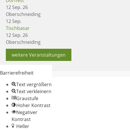
Dorffest
12 Sep. 26
Oberschneiding
12
Sep.
Tischbasar
12 Sep. 26
Oberschneiding
weitere Veranstaltungen
Barrierefreiheit
Text vergrößern
Text verkleinern
Graustufe
Hoher Kontrast
Negativer
© 2026 Gemeinde
Kontrast
Oberschneiding
Heller