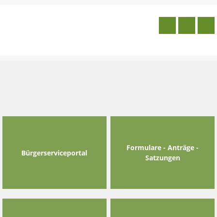
Skip
to
content
Formulare - Anträge -
Bürgerserviceportal
Satzungen