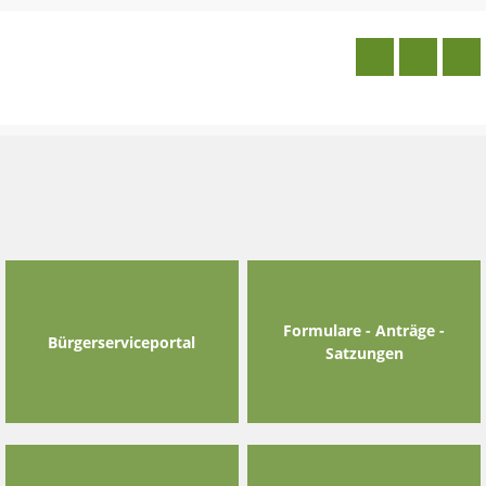
Skip
to
content
Formulare - Anträge -
Bürgerserviceportal
Satzungen