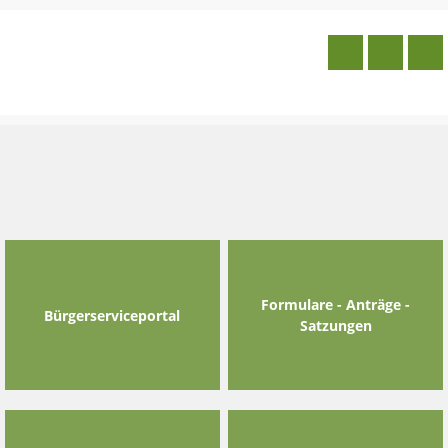
Skip
to
content
Formulare - Anträge -
Bürgerserviceportal
Satzungen