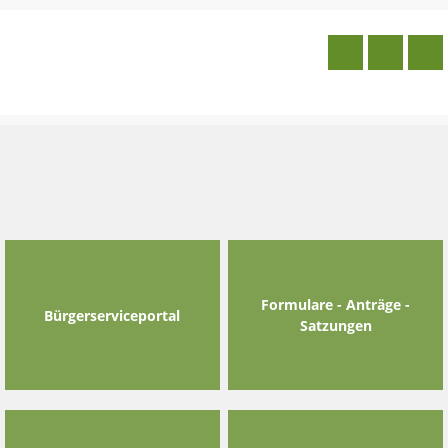
Skip
to
content
Formulare - Anträge -
Bürgerserviceportal
Satzungen