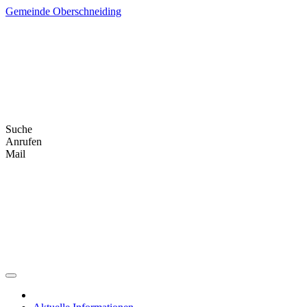
Skip
Gemeinde Oberschneiding
to
content
Suche
Anrufen
Mail