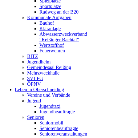
Spielplätze
Sportplätze
Radweg an der B20
Kommunale Aufgaben
Bauhof
Kläranlage
Abwasserzweckverband
“Reißinger Bachtal”
Wertstoffhof
Feuerwehren
BITZ
Jugendheim
Gemeindesaal Reißing
Mehrzweckhalle
SVLFG
ÖPNV
Leben in Oberschneiding
Vereine und Verbände
Jugend
Jugendtaxi
Jugendbeauftragte
Senioren
Seniormobil
Seniorenbeauftragte
Seniorenveranstaltungen