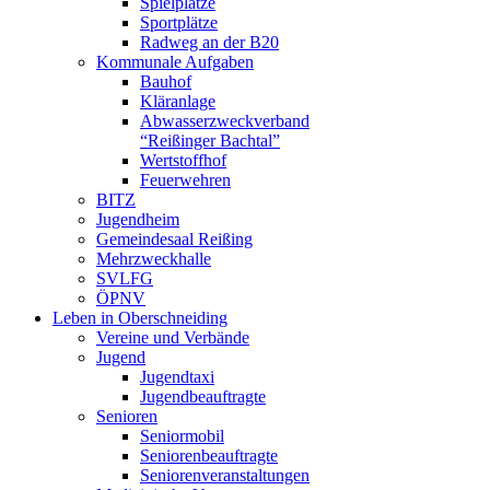
Spielplätze
Sportplätze
Radweg an der B20
Kommunale Aufgaben
Bauhof
Kläranlage
Abwasserzweckverband
“Reißinger Bachtal”
Wertstoffhof
Feuerwehren
BITZ
Jugendheim
Gemeindesaal Reißing
Mehrzweckhalle
SVLFG
ÖPNV
Leben in Oberschneiding
Vereine und Verbände
Jugend
Jugendtaxi
Jugendbeauftragte
Senioren
Seniormobil
Seniorenbeauftragte
Seniorenveranstaltungen