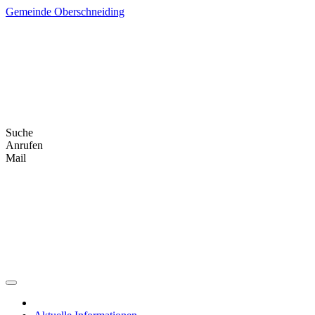
Skip
Gemeinde Oberschneiding
to
content
Suche
Anrufen
Mail