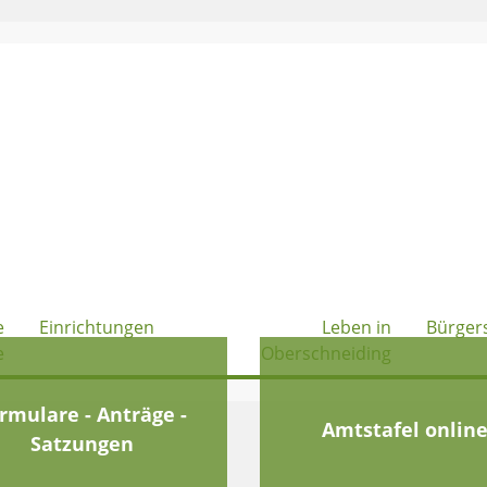
e
Einrichtungen
Leben in
Bürger
e
Oberschneiding
rmulare - Anträge -
Amtstafel onlin
Satzungen