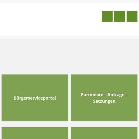
Skip
to
content
Formulare - Anträge -
Bürgerserviceportal
Satzungen