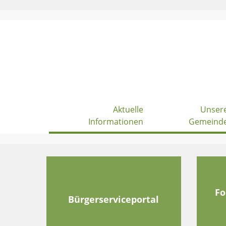
Skip
to
content
Aktuelle
Unser
Informationen
Gemeind
Fo
Bürgerserviceportal