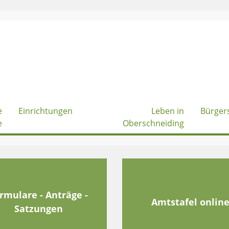
e
Einrichtungen
Leben in
Bürger
e
Oberschneiding
rmulare - Anträge -
Amtstafel onlin
Satzungen