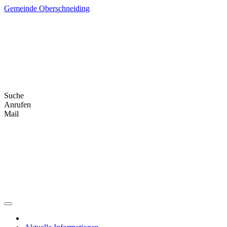
Skip
Gemeinde Oberschneiding
to
content
Suche
Anrufen
Mail