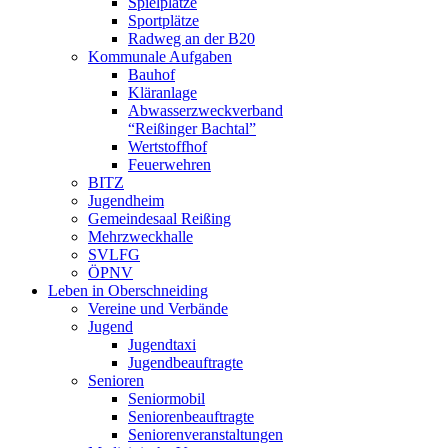
Spielplätze
Sportplätze
Radweg an der B20
Kommunale Aufgaben
Bauhof
Kläranlage
Abwasserzweckverband
“Reißinger Bachtal”
Wertstoffhof
Feuerwehren
BITZ
Jugendheim
Gemeindesaal Reißing
Mehrzweckhalle
SVLFG
ÖPNV
Leben in Oberschneiding
Vereine und Verbände
Jugend
Jugendtaxi
Jugendbeauftragte
Senioren
Seniormobil
Seniorenbeauftragte
Seniorenveranstaltungen