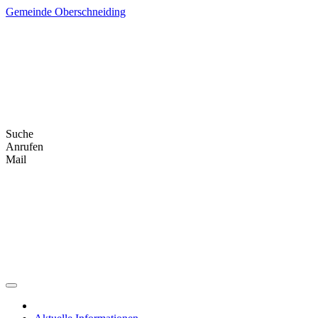
Skip
Gemeinde Oberschneiding
to
content
Suche
Anrufen
Mail