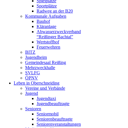
Spielplätze
Sportplätze
Radweg an der B20
Kommunale Aufgaben
Bauhof
Kläranlage
Abwasserzweckverband
“Reißinger Bachtal”
Wertstoffhof
Feuerwehren
BITZ
Jugendheim
Gemeindesaal Reißing
Mehrzweckhalle
SVLFG
ÖPNV
Leben in Oberschneiding
Vereine und Verbände
Jugend
Jugendtaxi
Jugendbeauftragte
Senioren
Seniormobil
Seniorenbeauftragte
Seniorenveranstaltungen