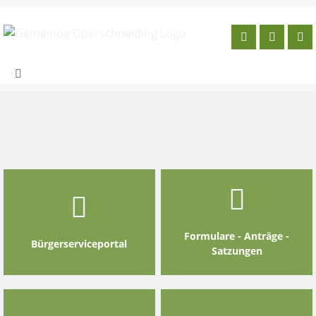
Skip
to
content
Formulare - Anträge -
Bürgerserviceportal
Satzungen