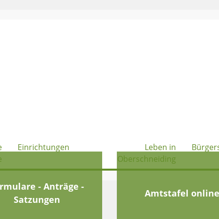
e
Einrichtungen
Leben in
Bürger
e
Oberschneiding
rmulare - Anträge -
Amtstafel onlin
Satzungen