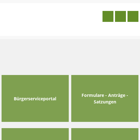
Skip
to
content
Formulare - Anträge -
Bürgerserviceportal
Satzungen