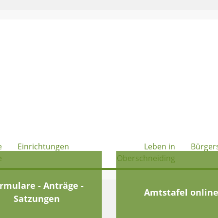
e
Einrichtungen
Leben in
Bürger
e
Oberschneiding
rmulare - Anträge -
Amtstafel onlin
Satzungen