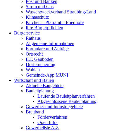
Post und Banken
Strom und Gas
Wasserzweckverband Straubing-Land
Klimaschutz
Kirchen – Pfarramt – Friedhöfe
Ihre Bürgerpflichten
Bürgerservice
Rathaus
Allgemeine Informationen
Formulare und Anträge
Ortsrecht
ILE Gäuboden
Dorferneuerung
Wahlen
Gemeinde-App MUNI
Wirtschaft und Bauen
Aktuelle Baugebiete
Bauleitplanung
Laufende Bauleitplanverfahren
Abgeschlossene Bauleitplanung
Gewerbe- und Industriegebiete
Breitband
Förderverfahren
Open Infra
Gewerbeliste A-Z