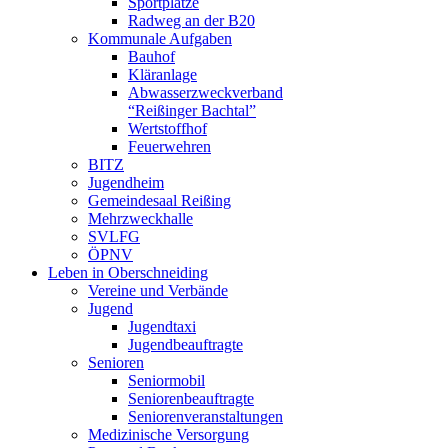
Sportplätze
Radweg an der B20
Kommunale Aufgaben
Bauhof
Kläranlage
Abwasserzweckverband
“Reißinger Bachtal”
Wertstoffhof
Feuerwehren
BITZ
Jugendheim
Gemeindesaal Reißing
Mehrzweckhalle
SVLFG
ÖPNV
Leben in Oberschneiding
Vereine und Verbände
Jugend
Jugendtaxi
Jugendbeauftragte
Senioren
Seniormobil
Seniorenbeauftragte
Seniorenveranstaltungen
Medizinische Versorgung