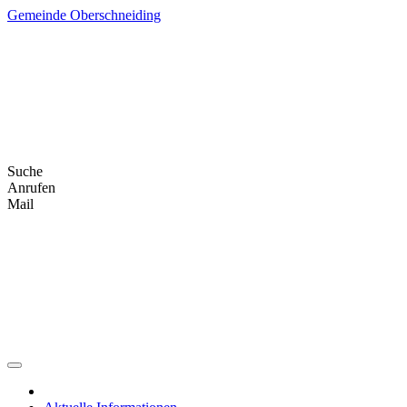
Skip
Gemeinde Oberschneiding
to
content
Suche
Anrufen
Mail