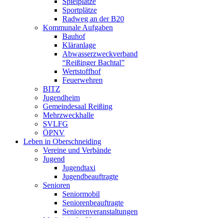
Spielplätze
Sportplätze
Radweg an der B20
Kommunale Aufgaben
Bauhof
Kläranlage
Abwasserzweckverband
“Reißinger Bachtal”
Wertstoffhof
Feuerwehren
BITZ
Jugendheim
Gemeindesaal Reißing
Mehrzweckhalle
SVLFG
ÖPNV
Leben in Oberschneiding
Vereine und Verbände
Jugend
Jugendtaxi
Jugendbeauftragte
Senioren
Seniormobil
Seniorenbeauftragte
Seniorenveranstaltungen