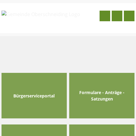
Skip
to
content
Formulare - Anträge -
Bürgerserviceportal
Satzungen