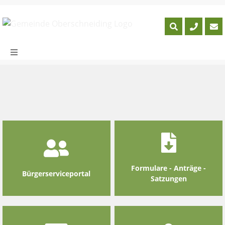
Skip
to
content
Formulare - Anträge -
Bürgerserviceportal
Satzungen