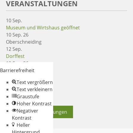
VERANSTALTUNGEN
10
Sep.
Museum und Wirtshaus geöffnet
10 Sep. 26
Oberschneiding
12
Sep.
Dorffest
12 Sep. 26
Oberschneiding
Barrierefreiheit
12
Sep.
Text vergrößern
Tischbasar
Text verkleinern
12 Sep. 26
Graustufe
Oberschneiding
Hoher Kontrast
Negativer
weitere Veranstaltungen
Kontrast
Heller
Hintergrund