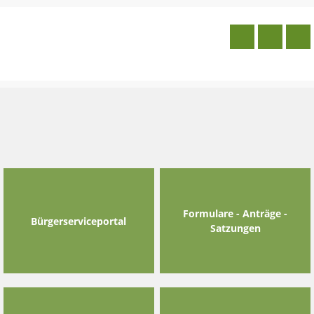
Skip
to
content
Formulare - Anträge -
Bürgerserviceportal
Satzungen