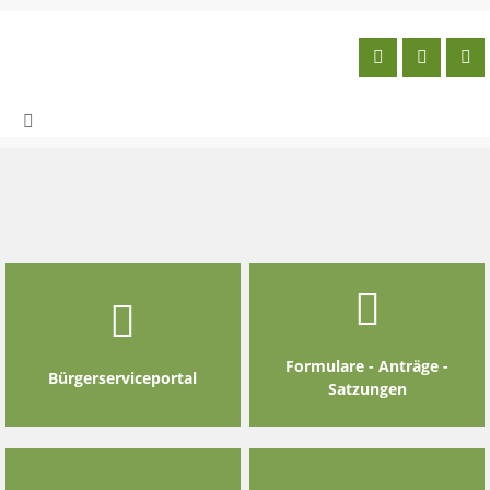
Skip
to
content
Formulare - Anträge -
Bürgerserviceportal
Satzungen