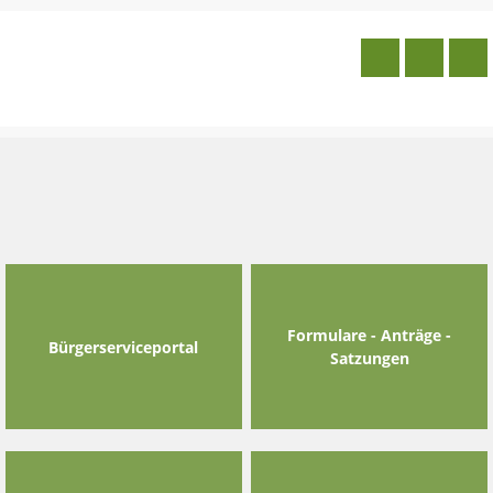
Skip
to
content
Formulare - Anträge -
Bürgerserviceportal
Satzungen