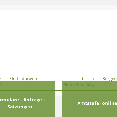
e
Einrichtungen
Leben in
Bürger
e
Oberschneiding
rmulare - Anträge -
Amtstafel onlin
Satzungen