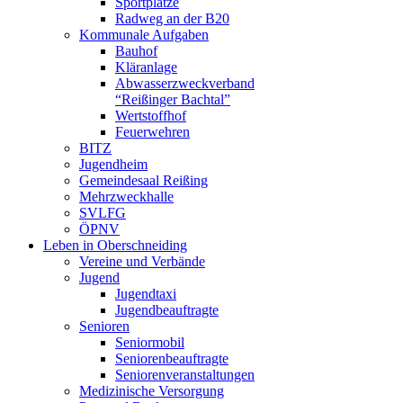
Sportplätze
Radweg an der B20
Kommunale Aufgaben
Bauhof
Kläranlage
Abwasserzweckverband
“Reißinger Bachtal”
Wertstoffhof
Feuerwehren
BITZ
Jugendheim
Gemeindesaal Reißing
Mehrzweckhalle
SVLFG
ÖPNV
Leben in Oberschneiding
Vereine und Verbände
Jugend
Jugendtaxi
Jugendbeauftragte
Senioren
Seniormobil
Seniorenbeauftragte
Seniorenveranstaltungen
Medizinische Versorgung