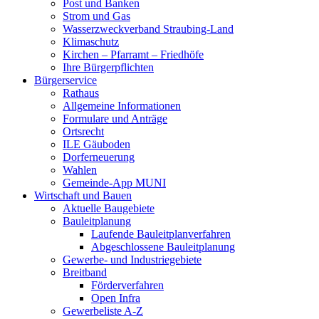
Post und Banken
Strom und Gas
Wasserzweckverband Straubing-Land
Klimaschutz
Kirchen – Pfarramt – Friedhöfe
Ihre Bürgerpflichten
Bürgerservice
Rathaus
Allgemeine Informationen
Formulare und Anträge
Ortsrecht
ILE Gäuboden
Dorferneuerung
Wahlen
Gemeinde-App MUNI
Wirtschaft und Bauen
Aktuelle Baugebiete
Bauleitplanung
Laufende Bauleitplanverfahren
Abgeschlossene Bauleitplanung
Gewerbe- und Industriegebiete
Breitband
Förderverfahren
Open Infra
Gewerbeliste A-Z