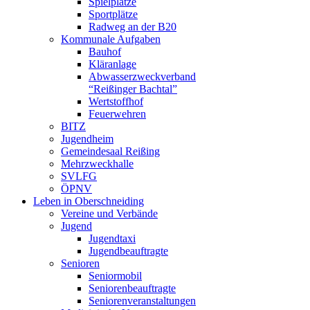
Spielplätze
Sportplätze
Radweg an der B20
Kommunale Aufgaben
Bauhof
Kläranlage
Abwasserzweckverband
“Reißinger Bachtal”
Wertstoffhof
Feuerwehren
BITZ
Jugendheim
Gemeindesaal Reißing
Mehrzweckhalle
SVLFG
ÖPNV
Leben in Oberschneiding
Vereine und Verbände
Jugend
Jugendtaxi
Jugendbeauftragte
Senioren
Seniormobil
Seniorenbeauftragte
Seniorenveranstaltungen