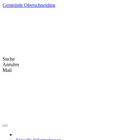
Skip
Gemeinde Oberschneiding
to
content
Suche
Anrufen
Mail