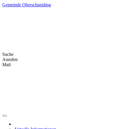
Skip
Gemeinde Oberschneiding
to
content
Suche
Anrufen
Mail