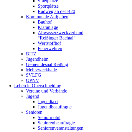
Spielplätze
Sportplätze
Radweg an der B20
Kommunale Aufgaben
Bauhof
Kläranlage
Abwasserzweckverband
“Reißinger Bachtal”
Wertstoffhof
Feuerwehren
BITZ
Jugendheim
Gemeindesaal Reißing
Mehrzweckhalle
SVLFG
ÖPNV
Leben in Oberschneiding
Vereine und Verbände
Jugend
Jugendtaxi
Jugendbeauftragte
Senioren
Seniormobil
Seniorenbeauftragte
Seniorenveranstaltungen