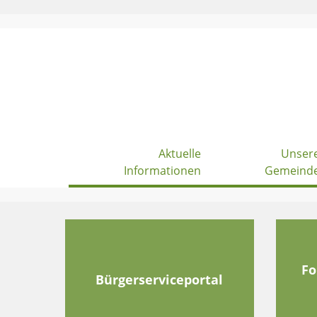
Skip
to
content
Aktuelle
Unser
Informationen
Gemeind
Fo
Bürgerserviceportal