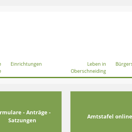
e
Einrichtungen
Leben in
Bürger
e
Oberschneiding
rmulare - Anträge -
Amtstafel onlin
Satzungen