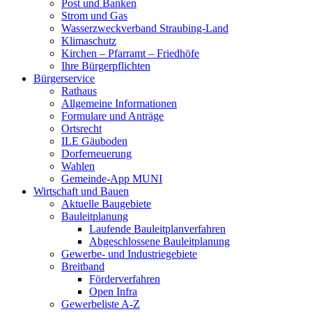
Post und Banken
Strom und Gas
Wasserzweckverband Straubing-Land
Klimaschutz
Kirchen – Pfarramt – Friedhöfe
Ihre Bürgerpflichten
Bürgerservice
Rathaus
Allgemeine Informationen
Formulare und Anträge
Ortsrecht
ILE Gäuboden
Dorferneuerung
Wahlen
Gemeinde-App MUNI
Wirtschaft und Bauen
Aktuelle Baugebiete
Bauleitplanung
Laufende Bauleitplanverfahren
Abgeschlossene Bauleitplanung
Gewerbe- und Industriegebiete
Breitband
Förderverfahren
Open Infra
Gewerbeliste A-Z