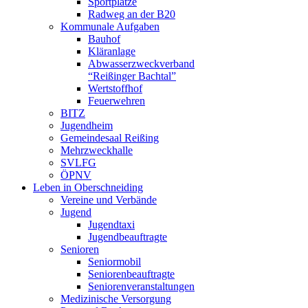
Sportplätze
Radweg an der B20
Kommunale Aufgaben
Bauhof
Kläranlage
Abwasserzweckverband
“Reißinger Bachtal”
Wertstoffhof
Feuerwehren
BITZ
Jugendheim
Gemeindesaal Reißing
Mehrzweckhalle
SVLFG
ÖPNV
Leben in Oberschneiding
Vereine und Verbände
Jugend
Jugendtaxi
Jugendbeauftragte
Senioren
Seniormobil
Seniorenbeauftragte
Seniorenveranstaltungen
Medizinische Versorgung