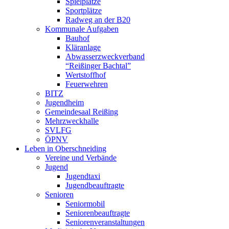
Spielplätze
Sportplätze
Radweg an der B20
Kommunale Aufgaben
Bauhof
Kläranlage
Abwasserzweckverband
“Reißinger Bachtal”
Wertstoffhof
Feuerwehren
BITZ
Jugendheim
Gemeindesaal Reißing
Mehrzweckhalle
SVLFG
ÖPNV
Leben in Oberschneiding
Vereine und Verbände
Jugend
Jugendtaxi
Jugendbeauftragte
Senioren
Seniormobil
Seniorenbeauftragte
Seniorenveranstaltungen