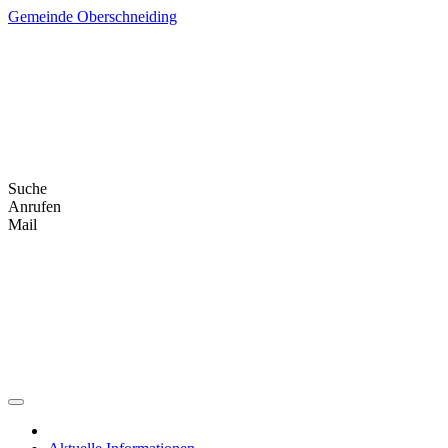
Skip
Gemeinde Oberschneiding
to
content
Suche
Anrufen
Mail