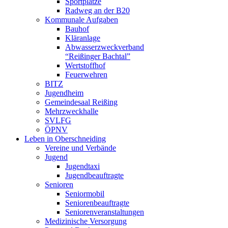
Sportplätze
Radweg an der B20
Kommunale Aufgaben
Bauhof
Kläranlage
Abwasserzweckverband
“Reißinger Bachtal”
Wertstoffhof
Feuerwehren
BITZ
Jugendheim
Gemeindesaal Reißing
Mehrzweckhalle
SVLFG
ÖPNV
Leben in Oberschneiding
Vereine und Verbände
Jugend
Jugendtaxi
Jugendbeauftragte
Senioren
Seniormobil
Seniorenbeauftragte
Seniorenveranstaltungen
Medizinische Versorgung