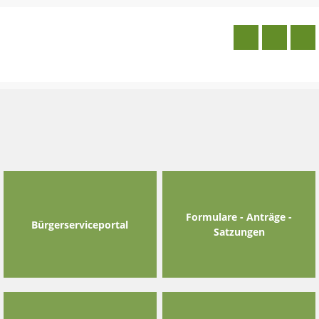
Skip
to
content
Formulare - Anträge -
Bürgerserviceportal
Satzungen