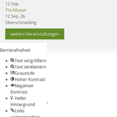
12
Sep.
Tischbasar
12 Sep. 26
Oberschneiding
weitere Veranstaltungen
Barrierefreiheit
Text vergrößern
Text verkleinern
Graustufe
Hoher Kontrast
Negativer
© 2026 Gemeinde
Kontrast
Oberschneiding
Heller
Datenschutz
Impressum
Hintergrund
Links