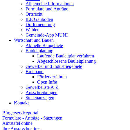
Allgemeine Informationen
Formulare und Anträge
Ortsrecht
ILE Gäuboden
Dorferneuerung
Wahlen
Gemeinde-App MUNI
Wirtschaft und Bauen
Aktuelle Baugebiete
Bauleitplanung
Laufende Bauleitplanverfahren
Abgeschlossene Bauleitplanung
Gewerbe- und Industriegebiete
Breitband
Förderverfahren
Open Infra
Gewerbeliste A-Z
Ausschreibungen
Stellenanzeigen
Kontakt
Bürgerserviceportal
Formulare - Anträge - Satzungen
Amtstafel online
Ihre Ansprechpartner