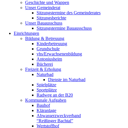
Geschichte und Wappen
Unser Gemeinderat
Sitzungstermine des Gemeinderates
Sitzungsberichte
Unser Bauausschuss
Sitzungstermine Bauausschuss
Einrichtungen
Bildung & Betreuung
Kinderbetreuung
Grundschule
vhs/Erwachsenenbildung
Antoniusheim
Bücherei
Freizeit & Erholung
Naturbad
Dienste im Naturbad
Spielplätze
Sportplätze
Radweg an der B20
Kommunale Aufgaben
Bauhof
Kläranlage
Abwasserzweckverband
“Reißinger Bachtal”
Wertstoffhof