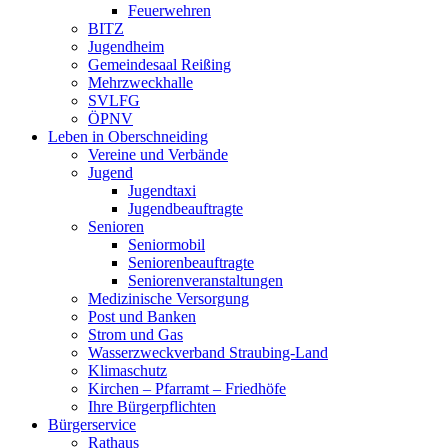
Feuerwehren
BITZ
Jugendheim
Gemeindesaal Reißing
Mehrzweckhalle
SVLFG
ÖPNV
Leben in Oberschneiding
Vereine und Verbände
Jugend
Jugendtaxi
Jugendbeauftragte
Senioren
Seniormobil
Seniorenbeauftragte
Seniorenveranstaltungen
Medizinische Versorgung
Post und Banken
Strom und Gas
Wasserzweckverband Straubing-Land
Klimaschutz
Kirchen – Pfarramt – Friedhöfe
Ihre Bürgerpflichten
Bürgerservice
Rathaus