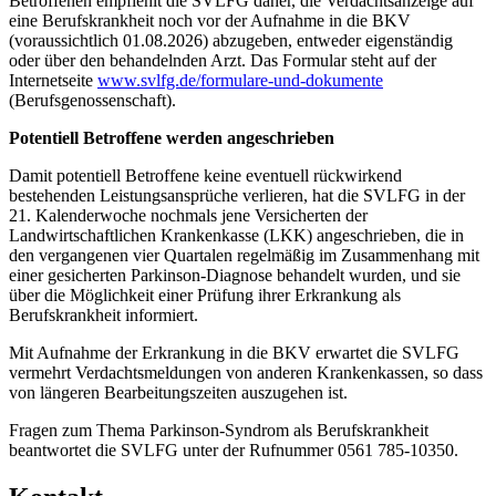
Betroffenen empfiehlt die SVLFG daher, die Verdachtsanzeige auf
eine Berufskrankheit noch vor der Aufnahme in die BKV
(voraussichtlich 01.08.2026) abzugeben, entweder eigenständig
oder über den behandelnden Arzt. Das Formular steht auf der
Internetseite
www.svlfg.de/formulare-und-dokumente
(Berufsgenossenschaft).
Potentiell Betroffene werden angeschrieben
Damit potentiell Betroffene keine eventuell rückwirkend
bestehenden Leistungsansprüche verlieren, hat die SVLFG in der
21. Kalenderwoche nochmals jene Versicherten der
Landwirtschaftlichen Krankenkasse (LKK) angeschrieben, die in
den vergangenen vier Quartalen regelmäßig im Zusammenhang mit
einer gesicherten Parkinson-Diagnose behandelt wurden, und sie
über die Möglichkeit einer Prüfung ihrer Erkrankung als
Berufskrankheit informiert.
Mit Aufnahme der Erkrankung in die BKV erwartet die SVLFG
vermehrt Verdachtsmeldungen von anderen Krankenkassen, so dass
von längeren Bearbeitungszeiten auszugehen ist.
Fragen zum Thema Parkinson-Syndrom als Berufskrankheit
beantwortet die SVLFG unter der Rufnummer 0561 785-10350.