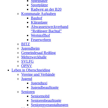
Spielplätze
Sportplätze
Radweg an der B20
Kommunale Aufgaben
Bauhof
Kläranlage
Abwasserzweckverband
“Reißinger Bachtal”
Wertstoffhof
Feuerwehren
BITZ
Jugendheim
Gemeindesaal Reißing
Mehrzweckhalle
SVLFG
ÖPNV
Leben in Oberschneiding
Vereine und Verbände
Jugend
Jugendtaxi
Jugendbeauftragte
Senioren
Seniormobil
Seniorenbeauftragte
Seniorenveranstaltungen