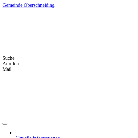
Skip
Gemeinde Oberschneiding
to
content
Suche
Anrufen
Mail