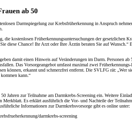
Frauen ab 50
ostenlosen Darmspiegelung zur Krebsfrüherkennung in Anspruch nehmen
n.
ig, die kostenlosen Früherkennungsuntersuchungen der gesetzlichen K
ie diese Chance! Ihr Arzt oder Ihre Ärztin beraten Sie auf Wunsch.“ 
d geben damit einen Hinweis auf Veränderungen im Darm. Personen ab 5
usfallen. Das Vorsorgeangebot umfasst maximal zwei Früherkennungs-
können, erkannt und schmerzfrei entfernt. Die SVLFG rät: „Wer sich f
ten kommen kann.“
on 50 Jahren zur Teilnahme am Darmkrebs-Screening ein. Weitere Einlad
n Merkblatt. Es erklärt ausführlich die Vor- und Nachteile der Teilna
führliche Informationen zur Darmkrebsvorsorge gibt es online unter:
rebsfrueherkennung/darmkrebs-screening