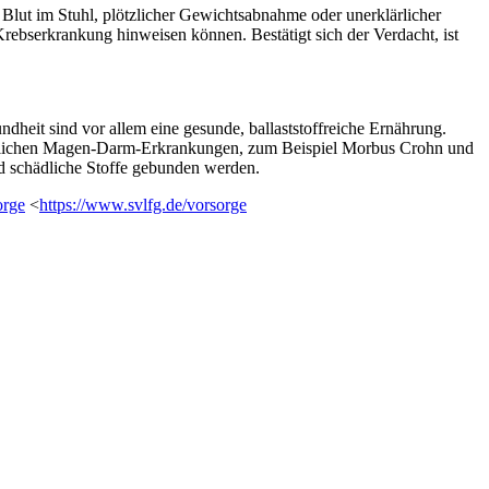
Blut im Stuhl, plötzlicher Gewichtsabnahme oder unerklärlicher
Krebserkrankung hinweisen können. Bestätigt sich der Verdacht, ist
it sind vor allem eine gesunde, ballaststoffreiche Ernährung.
ündlichen Magen-Darm-Erkrankungen, zum Beispiel Morbus Crohn und
nd schädliche Stoffe gebunden werden.
orge
<
https://www.svlfg.de/vorsorge