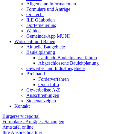
Allgemeine Informationen
Formulare und Anträge
Ortsrecht
ILE Gäuboden
Dorferneuerung
Wahlen
Gemeinde-App MUNI
Wirtschaft und Bauen
Aktuelle Baugebiete
Bauleitplanung
Laufende Bauleitplanverfahren
Abgeschlossene Bauleitplanung
Gewerbe- und Industriegebiete
Breitband
Förderverfahren
Open Infra
Gewerbeliste A-Z
Ausschreibungen
Stellenanzeigen
Kontakt
Bürgerserviceportal
Formulare - Anträge - Satzungen
Amtstafel online
Ihre Ansprechpartner