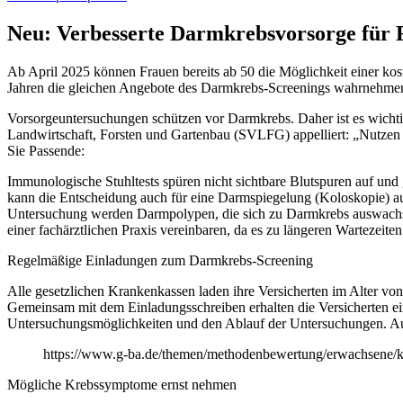
Neu: Verbesserte Darmkrebsvorsorge für 
Ab April 2025 können Frauen bereits ab 50 die Möglichkeit einer k
Jahren die gleichen Angebote des Darmkrebs-Screenings wahrnehme
Vorsorgeuntersuchungen schützen vor Darmkrebs. Daher ist es wicht
Landwirtschaft, Forsten und Gartenbau (SVLFG) appelliert: „Nutzen S
Sie Passende:
Immunologische Stuhltests spüren nicht sichtbare Blutspuren auf un
kann die Entscheidung auch für eine Darmspiegelung (Koloskopie) a
Untersuchung werden Darmpolypen, die sich zu Darmkrebs auswachsen 
einer fachärztlichen Praxis vereinbaren, da es zu längeren Wartezei
Regelmäßige Einladungen zum Darmkrebs-Screening
Alle gesetzlichen Krankenkassen laden ihre Versicherten im Alter v
Gemeinsam mit dem Einladungsschreiben erhalten die Versicherten ei
Untersuchungsmöglichkeiten und den Ablauf der Untersuchungen. Aus
https://www.g-ba.de/themen/methodenbewertung/erwachsene/k
Mögliche Krebssymptome ernst nehmen