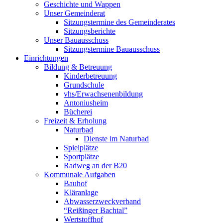
Geschichte und Wappen
Unser Gemeinderat
Sitzungstermine des Gemeinderates
Sitzungsberichte
Unser Bauausschuss
Sitzungstermine Bauausschuss
Einrichtungen
Bildung & Betreuung
Kinderbetreuung
Grundschule
vhs/Erwachsenenbildung
Antoniusheim
Bücherei
Freizeit & Erholung
Naturbad
Dienste im Naturbad
Spielplätze
Sportplätze
Radweg an der B20
Kommunale Aufgaben
Bauhof
Kläranlage
Abwasserzweckverband
“Reißinger Bachtal”
Wertstoffhof