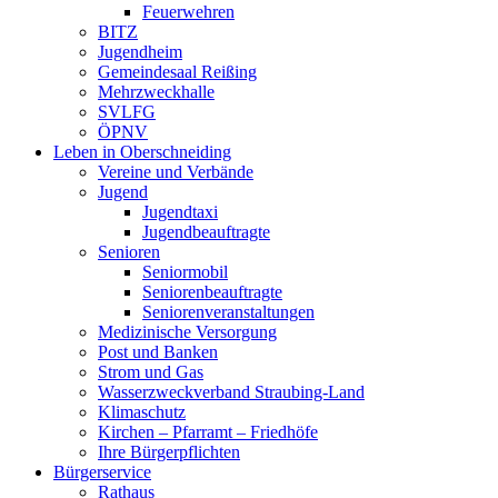
Feuerwehren
BITZ
Jugendheim
Gemeindesaal Reißing
Mehrzweckhalle
SVLFG
ÖPNV
Leben in Oberschneiding
Vereine und Verbände
Jugend
Jugendtaxi
Jugendbeauftragte
Senioren
Seniormobil
Seniorenbeauftragte
Seniorenveranstaltungen
Medizinische Versorgung
Post und Banken
Strom und Gas
Wasserzweckverband Straubing-Land
Klimaschutz
Kirchen – Pfarramt – Friedhöfe
Ihre Bürgerpflichten
Bürgerservice
Rathaus