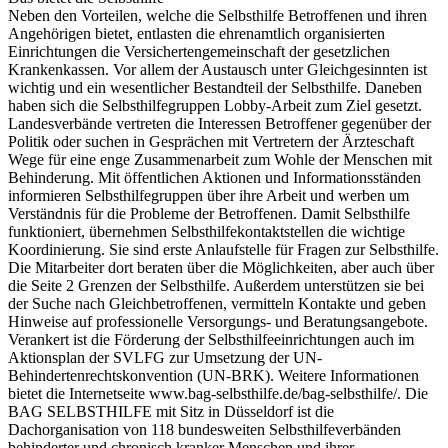
Neben den Vorteilen, welche die Selbsthilfe Betroffenen und ihren
Angehörigen bietet, entlasten die ehrenamtlich organisierten
Einrichtungen die Versichertengemeinschaft der gesetzlichen
Krankenkassen. Vor allem der Austausch unter Gleichgesinnten ist
wichtig und ein wesentlicher Bestandteil der Selbsthilfe. Daneben
haben sich die Selbsthilfegruppen Lobby-Arbeit zum Ziel gesetzt.
Landesverbände vertreten die Interessen Betroffener gegenüber der
Politik oder suchen in Gesprächen mit Vertretern der Ärzteschaft
Wege für eine enge Zusammenarbeit zum Wohle der Menschen mit
Behinderung. Mit öffentlichen Aktionen und Informationsständen
informieren Selbsthilfegruppen über ihre Arbeit und werben um
Verständnis für die Probleme der Betroffenen. Damit Selbsthilfe
funktioniert, übernehmen Selbsthilfekontaktstellen die wichtige
Koordinierung. Sie sind erste Anlaufstelle für Fragen zur Selbsthilfe.
Die Mitarbeiter dort beraten über die Möglichkeiten, aber auch über
die Seite 2 Grenzen der Selbsthilfe. Außerdem unterstützen sie bei
der Suche nach Gleichbetroffenen, vermitteln Kontakte und geben
Hinweise auf professionelle Versorgungs- und Beratungsangebote.
Verankert ist die Förderung der Selbsthilfeeinrichtungen auch im
Aktionsplan der SVLFG zur Umsetzung der UN-
Behindertenrechtskonvention (UN-BRK). Weitere Informationen
bietet die Internetseite www.bag-selbsthilfe.de/bag-selbsthilfe/. Die
BAG SELBSTHILFE mit Sitz in Düsseldorf ist die
Dachorganisation von 118 bundesweiten Selbsthilfeverbänden
behinderter und chronisch kranker Menschen und ihrer