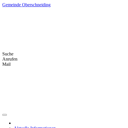
Skip
Gemeinde Oberschneiding
to
content
Suche
Anrufen
Mail