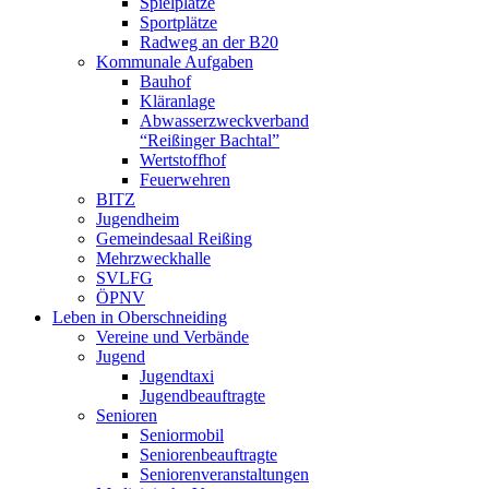
Spielplätze
Sportplätze
Radweg an der B20
Kommunale Aufgaben
Bauhof
Kläranlage
Abwasserzweckverband
“Reißinger Bachtal”
Wertstoffhof
Feuerwehren
BITZ
Jugendheim
Gemeindesaal Reißing
Mehrzweckhalle
SVLFG
ÖPNV
Leben in Oberschneiding
Vereine und Verbände
Jugend
Jugendtaxi
Jugendbeauftragte
Senioren
Seniormobil
Seniorenbeauftragte
Seniorenveranstaltungen