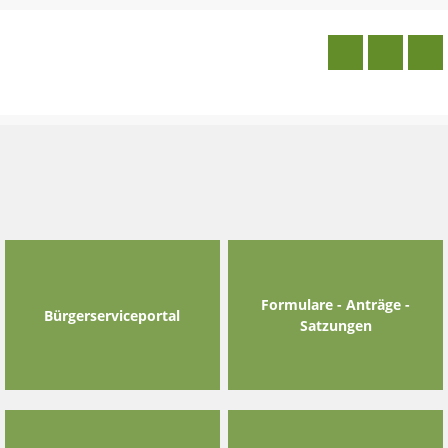
Skip
to
content
Formulare - Anträge -
Bürgerserviceportal
Satzungen