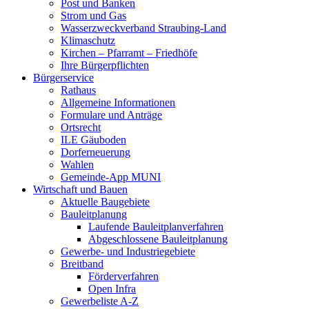
Post und Banken
Strom und Gas
Wasserzweckverband Straubing-Land
Klimaschutz
Kirchen – Pfarramt – Friedhöfe
Ihre Bürgerpflichten
Bürgerservice
Rathaus
Allgemeine Informationen
Formulare und Anträge
Ortsrecht
ILE Gäuboden
Dorferneuerung
Wahlen
Gemeinde-App MUNI
Wirtschaft und Bauen
Aktuelle Baugebiete
Bauleitplanung
Laufende Bauleitplanverfahren
Abgeschlossene Bauleitplanung
Gewerbe- und Industriegebiete
Breitband
Förderverfahren
Open Infra
Gewerbeliste A-Z