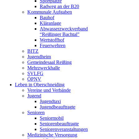
Sportplätze
Radweg an der B20
Kommunale Aufgaben
Bauhof
Kläranlage
Abwasserzweckverband
“Reißinger Bachtal”
Wertstoffhof
Feuerwehren
BITZ
Jugendheim
Gemeindesaal Reißing
Mehrzweckhalle
SVLFG
ÖPNV
Leben in Oberschneiding
Vereine und Verbände
Jugend
Jugendtaxi
Jugendbeauftragte
Senioren
Seniormobil
Seniorenbeauftragte
Seniorenveranstaltungen
Medizinische Versorgung