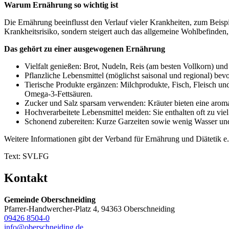
Warum Ernährung so wichtig ist
Die Ernährung beeinflusst den Verlauf vieler Krankheiten, zum Beis
Krankheitsrisiko, sondern steigert auch das allgemeine Wohlbefinde
Das gehört zu einer ausgewogenen Ernährung
Vielfalt genießen: Brot, Nudeln, Reis (am besten Vollkorn) und 
Pflanzliche Lebensmittel (möglichst saisonal und regional) be
Tierische Produkte ergänzen: Milchprodukte, Fisch, Fleisch und
Omega‑3‑Fettsäuren.
Zucker und Salz sparsam verwenden: Kräuter bieten eine aroma
Hochverarbeitete Lebensmittel meiden: Sie enthalten oft zu vie
Schonend zubereiten: Kurze Garzeiten sowie wenig Wasser und
Weitere Informationen gibt der Verband für Ernährung und Diätetik e
Text: SVLFG
Kontakt
Gemeinde Oberschneiding
Pfarrer-Handwercher-Platz 4, 94363 Oberschneiding
09426 8504-0
info@oberschneiding.de