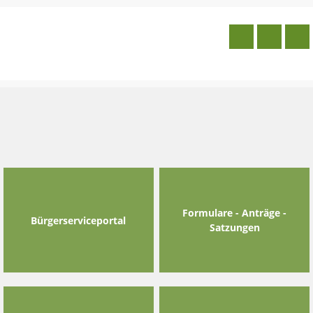
Skip
to
content
Formulare - Anträge -
Bürgerserviceportal
Satzungen