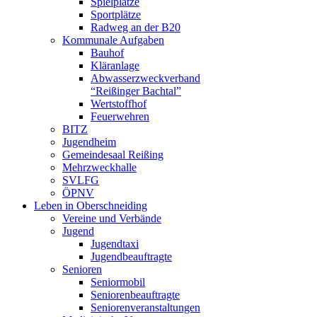
Spielplätze
Sportplätze
Radweg an der B20
Kommunale Aufgaben
Bauhof
Kläranlage
Abwasserzweckverband
“Reißinger Bachtal”
Wertstoffhof
Feuerwehren
BITZ
Jugendheim
Gemeindesaal Reißing
Mehrzweckhalle
SVLFG
ÖPNV
Leben in Oberschneiding
Vereine und Verbände
Jugend
Jugendtaxi
Jugendbeauftragte
Senioren
Seniormobil
Seniorenbeauftragte
Seniorenveranstaltungen