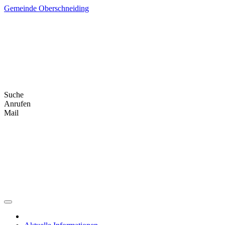
Skip
Gemeinde Oberschneiding
to
content
Suche
Anrufen
Mail