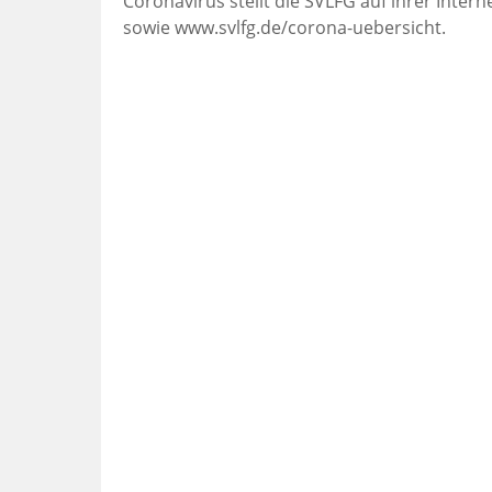
Coronavirus stellt die SVLFG auf ihrer Inter
sowie www.svlfg.de/corona-uebersicht.