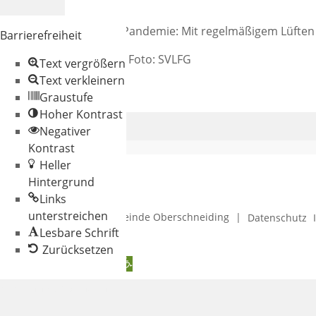
Corona-Pandemie: Mit regelmäßigem Lüften r
Barrierefreiheit
Text und Foto: SVLFG
Text vergrößern
Text verkleinern
Graustufe
Hoher Kontrast
Negativer
Kontrast
Heller
Hintergrund
Links
unterstreichen
© 2026 Gemeinde Oberschneiding
|
Datenschutz
Lesbare Schrift
Zurücksetzen
Werkzeugleiste öffnen
Zum Inhalt springen