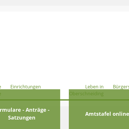
e
Einrichtungen
Leben in
Bürger
e
Oberschneiding
rmulare - Anträge -
Amtstafel onlin
Satzungen